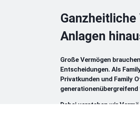
Ganzheitliche
Anlagen hinau
Große Vermögen brauchen ke
Entscheidungen. Als Famil
Privatkunden und Family O
generationenübergreifend 
Dabei verstehen wir Vermö
aus liquiden Investments, B
diese Komplexität zu reduz