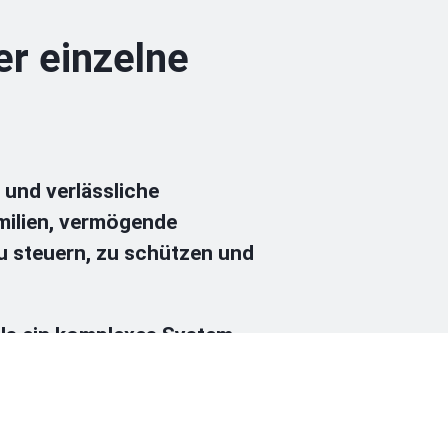
r einzelne
 und verlässliche
milien, vermögende
u steuern, zu schützen und
als ein komplexes System
kturen. Unser Ansatz ist es,
idungen abzuleiten.