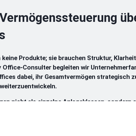
 Vermögenssteuerung übe
s
ine Produkte; sie brauchen Struktur, Klarheit
y Office-Consulter begleiten wir Unternehmerfa
ffices dabei, ihr Gesamtvermögen strategisch z
weiterzuentwickeln.
gen nicht als einzelne Anlageklassen, sondern 
eteiligungen, Immobilien und individuellen Stru
ieren und daraus fundierte, belastbare Entsche